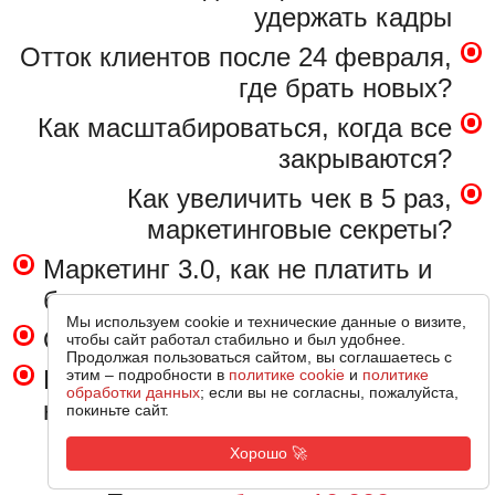
удержать кадры
Отток клиентов после 24 февраля,
где брать новых?
Как масштабироваться, когда все
закрываются?
Как увеличить чек в 5 раз,
маркетинговые секреты?
Маркетинг 3.0, как не платить и
быть первым
Мы используем cookie и технические данные о визите,
Очереди в бизнес без рекламы?
чтобы сайт работал стабильно и был удобнее.
Продолжая пользоваться сайтом, вы соглашаетесь с
Как попасть на федеральные
этим – подробности в
политике cookie
и
политике
обработки данных
; если вы не согласны, пожалуйста,
каналы?
покиньте сайт.
Хорошо 🚀