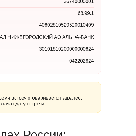
36740000001
63.99.1
40802810529520010409
АЛ НИЖЕГОРОДСКИЙ АО АЛЬФА-БАНК
30101810200000000824
042202824
ремя встреч оговаривается заранее.
начат дату встречи.
дах России: