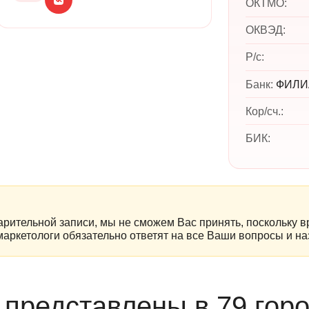
ОКТМО:
ОКВЭД:
Р/c:
Банк:
ФИЛИ
Кор/cч.:
БИК:
рительной записи, мы не сможем Вас принять, поскольку в
маркетологи обязательно ответят на все Ваши вопросы и наз
 представлены в 79 горо