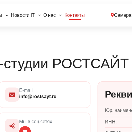
ы
Новости IT
О нас
Контакты
Самара
-студии
РОСТСАЙТ
E-mail
Рекв
info@rostsayt.ru
Юр. наимен
Мы в соц.сетях
ИНН: