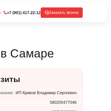
Заказать звонок
+7 (901) 417-22-12
в Самаре
изиты
ование:
ИП Кривов Владимир Сергеевич
580205477046