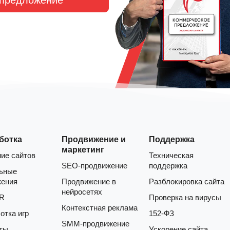
ботка
Продвижение и
Поддержка
маркетинг
ие сайтов
Техническая
SEO-продвижение
поддержка
ьные
жения
Продвижение в
Разблокировка сайта
нейросетях
AR
Проверка на вирусы
Контекстная реклама
отка игр
152-ФЗ
SMM-продвижение
ты
Ускорение сайта