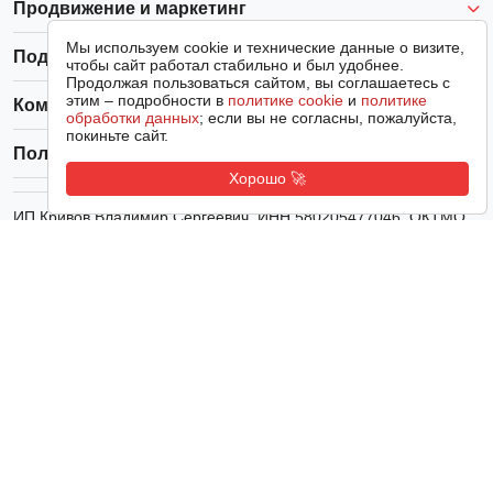
Продвижение и маркетинг
Мы используем cookie и технические данные о визите,
Поддержка
чтобы сайт работал стабильно и был удобнее.
Продолжая пользоваться сайтом, вы соглашаетесь с
этим – подробности в
политике cookie
и
политике
Компания
обработки данных
; если вы не согласны, пожалуйста,
покиньте сайт.
Полезное
Хорошо 🚀
ИП Кривов Владимир Сергеевич
, ИНН
580205477046
, ОКТМО
36740000001, ОКВЭД 63.99.1, адрес: Южное Шоссе 24а, офис
307, банк: ФИЛИАЛ НИЖЕГОРОДСКИЙ АО АЛЬФА-БАНК, р/с
40802810529520010409, к/с 30101810200000000824, БИК
042202824, тел.
89649677970
,
info@rostsayt.ru
.
Полные реквизиты
© 2011-2026 РостСайт. Все права защищены. Копирование
контента запрещено.
Политика конфиденциальности
Согласие на обработку персональных данных
Реквизиты организации
Политика использования файлов Cookie
Новая заметка
Открыть в приложении
Аудит списка сайтов