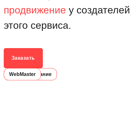
продвижение
у создателей
этого сервиса.
Заказать
WebMaster
Robots
ИКС
Адаптивность
Скорость
Домен
HTTP
SSL
Контент
Индексирование
Redirects
Адаптивность
Скорость
Контент
Индексирование
Домен
SSL
Robots
HTTP
ИКС
Redirects
WebMaster