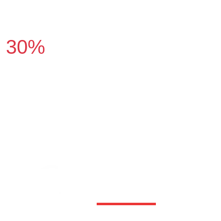
30%
франшиз на
рынке было обмануто
покупателями
Многие хотят:
01
Сэкономить
на покупке