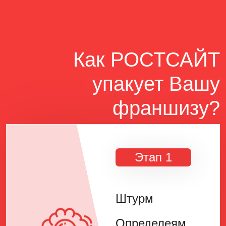
Как РОСТСАЙТ
упакует Вашу
франшизу?
Этап 1
Штурм
Определеям