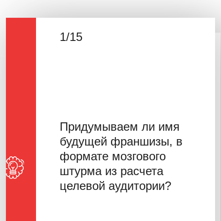
1/
15
2/
15
Делаем ли брендбук,
Придумываем ли имя
свод правил по
будущей франшизы, в
использованию бренда.
формате мозгового
Его будут использовать
штурма из расчета
франчайзи при
открытии проведении
целевой аудитории?
рекламных кампаний?