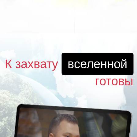
К захвату
вселенной
готовы