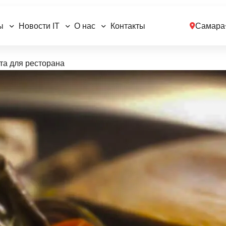
ы
Новости IT
О нас
Контакты
Самара
та для ресторана